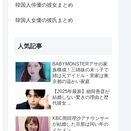
韓国人俳優の彼女まとめ
韓国人女優の彼氏まとめ
人気記事
BABYMONSTERアサの家
族構成！三姉妹の末っ子で
姉は元アイドル・実家は東
京都の温かい家庭
【2025年最新】細田善彦が
結婚しない驚きの理由と歴
代彼女 ...
KBC岡田理沙アナウンサー
が結婚した旦那は同い年の
イケメン ...