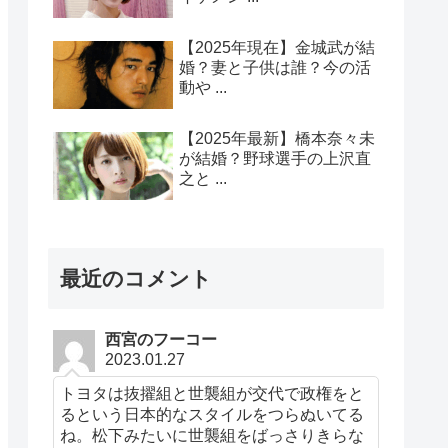
【2025年現在】金城武が結
婚？妻と子供は誰？今の活
動や ...
【2025年最新】橋本奈々未
が結婚？野球選手の上沢直
之と ...
最近のコメント
西宮のフーコー
2023.01.27
トヨタは抜擢組と世襲組が交代で政権をと
るという日本的なスタイルをつらぬいてる
ね。松下みたいに世襲組をばっさりきらな