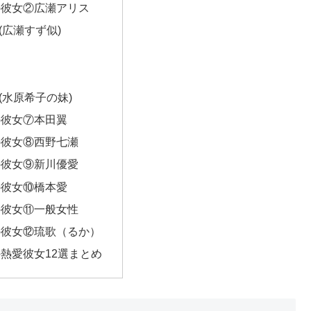
の彼女②広瀬アリス
(広瀬すず似)
(水原希子の妹)
の彼女⑦本田翼
の彼女⑧西野七瀬
の彼女⑨新川優愛
の彼女⑩橋本愛
の彼女⑪一般女性
の彼女⑫琉歌（るか）
熱愛彼女12選まとめ