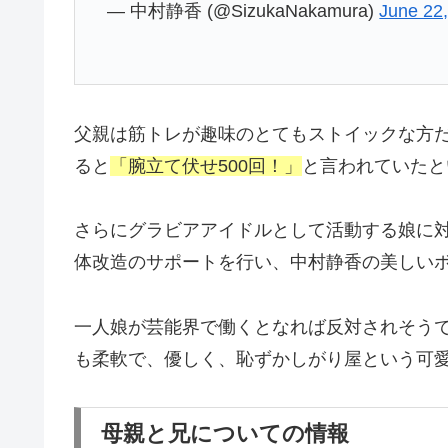
— 中村静香 (@SizukaNakamura)
June 22
父親は筋トレが趣味のとてもストイックな方
ると
「腕立て伏せ500回！」
と言われていたと
さらにグラビアアイドルとして活動する娘に
体改造のサポートを行い、中村静香の美しい
一人娘が芸能界で働くとなれば反対されそう
も柔軟で、優しく、恥ずかしがり屋という可
母親と兄についての情報