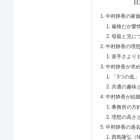
目
中村静香の家
厳格だが愛
母親と兄に
中村静香の理
派手さより
中村静香が求
「3つの低
共通の趣味
中村静香が結
事務所の方
理想の高さ
中村静香の過
西島隆弘（N