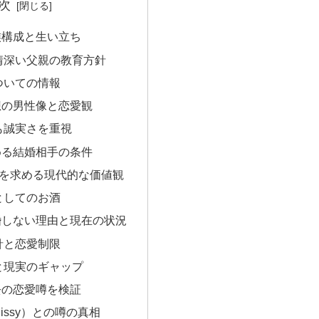
次
族構成と生い立ち
情深い父親の教育方針
ついての情報
想の男性像と恋愛観
も誠実さを重視
める結婚相手の条件
」を求める現代的な価値観
としてのお酒
婚しない理由と現在の状況
針と恋愛制限
と現実のギャップ
去の恋愛噂を検証
issy）との噂の真相