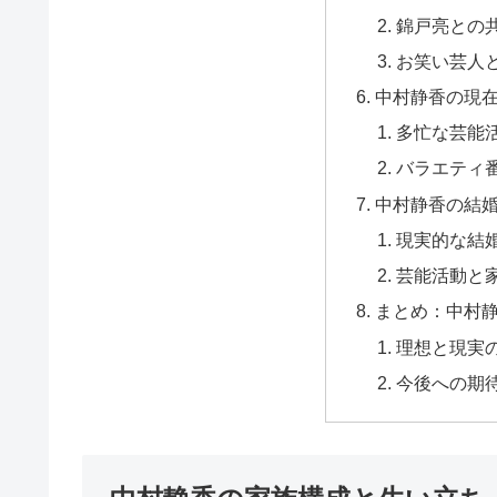
錦戸亮との
お笑い芸人
中村静香の現
多忙な芸能
バラエティ
中村静香の結
現実的な結
芸能活動と
まとめ：中村
理想と現実
今後への期