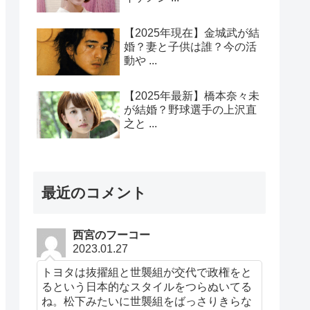
【2025年現在】金城武が結
婚？妻と子供は誰？今の活
動や ...
【2025年最新】橋本奈々未
が結婚？野球選手の上沢直
之と ...
最近のコメント
西宮のフーコー
2023.01.27
トヨタは抜擢組と世襲組が交代で政権をと
るという日本的なスタイルをつらぬいてる
ね。松下みたいに世襲組をばっさりきらな