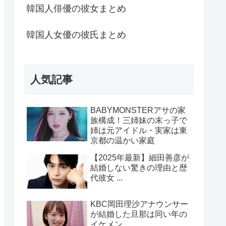
韓国人俳優の彼女まとめ
韓国人女優の彼氏まとめ
人気記事
BABYMONSTERアサの家
族構成！三姉妹の末っ子で
姉は元アイドル・実家は東
京都の温かい家庭
【2025年最新】細田善彦が
結婚しない驚きの理由と歴
代彼女 ...
KBC岡田理沙アナウンサー
が結婚した旦那は同い年の
イケメン ...